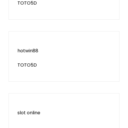
TOTO5D
hotwin88
TOTO5D
slot online