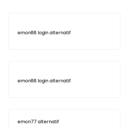
emon88 login alternatif
emon88 login alternatif
emon77 alternatif