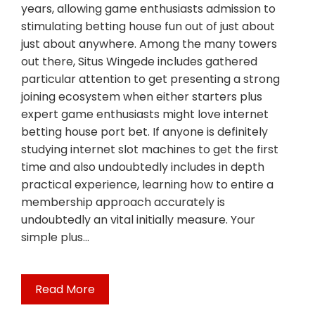
years, allowing game enthusiasts admission to
stimulating betting house fun out of just about
just about anywhere. Among the many towers
out there, Situs Wingede includes gathered
particular attention to get presenting a strong
joining ecosystem when either starters plus
expert game enthusiasts might love internet
betting house port bet. If anyone is definitely
studying internet slot machines to get the first
time and also undoubtedly includes in depth
practical experience, learning how to entire a
membership approach accurately is
undoubtedly an vital initially measure. Your
simple plus…
Read More