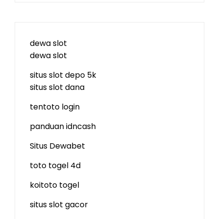
dewa slot
dewa slot
situs slot depo 5k
situs slot dana
tentoto login
panduan idncash
Situs Dewabet
toto togel 4d
koitoto togel
situs slot gacor