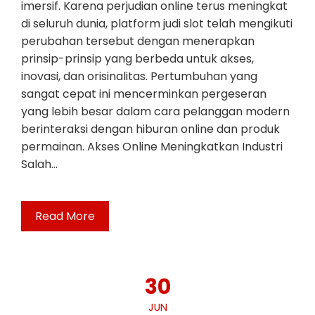
imersif. Karena perjudian online terus meningkat
di seluruh dunia, platform judi slot telah mengikuti
perubahan tersebut dengan menerapkan
prinsip-prinsip yang berbeda untuk akses,
inovasi, dan orisinalitas. Pertumbuhan yang
sangat cepat ini mencerminkan pergeseran
yang lebih besar dalam cara pelanggan modern
berinteraksi dengan hiburan online dan produk
permainan. Akses Online Meningkatkan Industri
Salah…
Read More
30
JUN