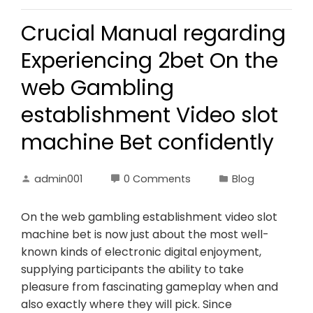
Crucial Manual regarding
Experiencing 2bet On the
web Gambling
establishment Video slot
machine Bet confidently
admin001
0 Comments
Blog
On the web gambling establishment video slot
machine bet is now just about the most well-
known kinds of electronic digital enjoyment,
supplying participants the ability to take
pleasure from fascinating gameplay when and
also exactly where they will pick. Since