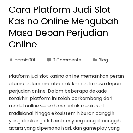
Cara Platform Judi Slot
Kasino Online Mengubah
Masa Depan Perjudian
Online
admin001
0 Comments
Blog
Platform judi slot kasino online memainkan peran
utama dalam membentuk kembali masa depan
perjudian online. Dalam beberapa dekade
terakhir, platform ini telah berkembang dari
model online sederhana untuk mesin slot
tradisional hingga ekosistem hiburan canggih
yang didukung oleh sistem yang sangat canggih,
acara yang dipersonalisasi, dan gameplay yang