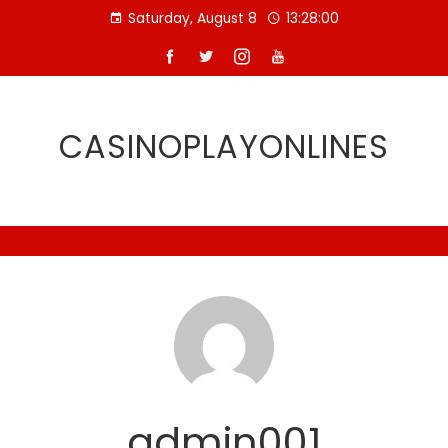
Skip
Saturday, August 8
13:28:01
to
content
CASINOPLAYONLINES
admin001