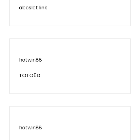
abcslot link
hotwin88
TOTO5D
hotwin88