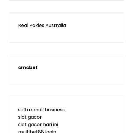
Real Pokies Australia
cmcbet
sell a small business
slot gacor
slot gacor hari ini
multibet88 login