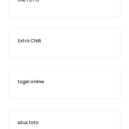
Extra Chilli
togel online
situs toto