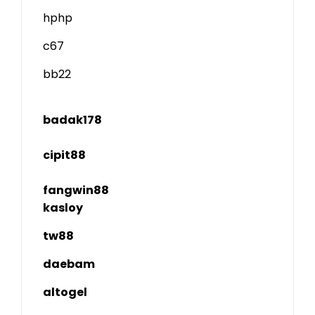
hphp
c67
bb22
badak178
cipit88
fangwin88
kasloy
tw88
daebam
altogel