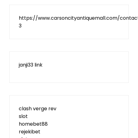
https://www.carsoncityantiquemall.com/contac
3
janji33 link
clash verge rev
slot
homebet88
rejekibet