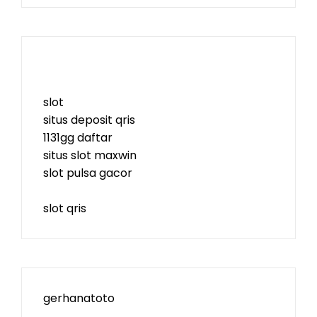
slot
situs deposit qris
1131gg daftar
situs slot maxwin
slot pulsa gacor
slot qris
gerhanatoto