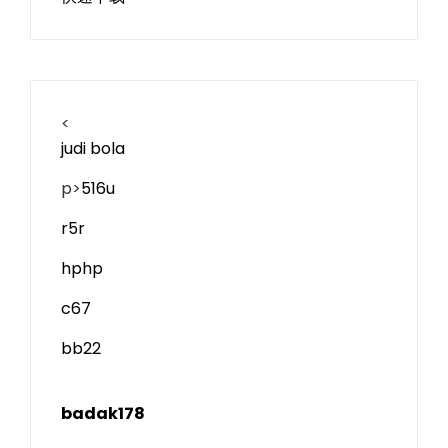
<
judi bola
p>
516u
r5r
hphp
c67
bb22
badak178