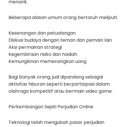
menarik.
Beberapa alasan umum orang bertaruh meliputi:
Kesenangan dan petualangan
Diskusi budaya dengan teman dan pemain lain
Aksi permainan strategi
Kegembiraan risiko dan hadiah
Kemungkinan memenangkan uang
Bagi banyak orang, judi dipandang sebagai
aktivitas hiburan seperti berpartisipasi dalam
olahraga kompetitif atau bermain video game.
Perkembangan Sejati Perjudian Online
Teknologi telah mengubah pasar perjudian