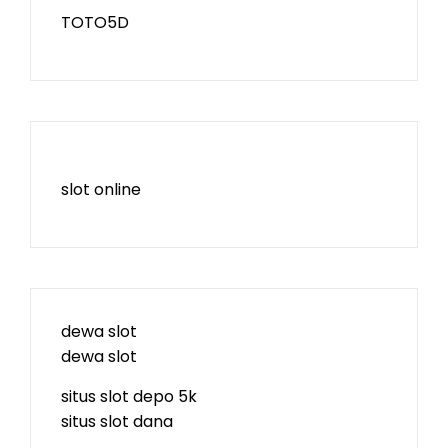
TOTO5D
slot online
dewa slot
dewa slot
situs slot depo 5k
situs slot dana