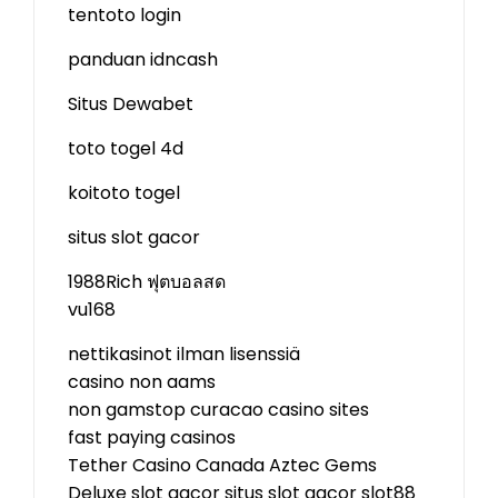
tentoto login
panduan idncash
Situs Dewabet
toto togel 4d
koitoto togel
situs slot gacor
1988Rich
ฟุตบอลสด
vu168
nettikasinot ilman lisenssiä
casino non aams
non gamstop curacao casino sites
fast paying casinos
Tether Casino Canada
Aztec Gems
Deluxe
slot gacor
situs slot gacor
slot88