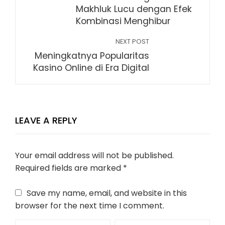
Makhluk Lucu dengan Efek
Kombinasi Menghibur
NEXT POST
Meningkatnya Popularitas
Kasino Online di Era Digital
LEAVE A REPLY
Your email address will not be published.
Required fields are marked
*
Save my name, email, and website in this
browser for the next time I comment.