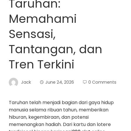
Taruhan:
Memahami
Sensasi,
Tantangan, dan
Tren Terkini
Jack
June 24, 2026
0 Comments
Taruhan telah menjadi bagian dari gaya hidup
manusia selama ribuan tahun, memberikan
hiburan, kegembiraan, dan potensi
memenangkan hadiah. Dari kartu dan lotere