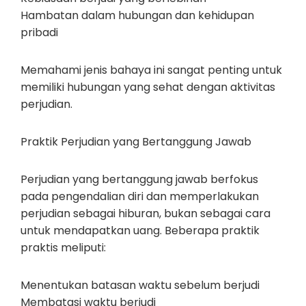
Hambatan dalam hubungan dan kehidupan
pribadi
Memahami jenis bahaya ini sangat penting untuk
memiliki hubungan yang sehat dengan aktivitas
perjudian.
Praktik Perjudian yang Bertanggung Jawab
Perjudian yang bertanggung jawab berfokus
pada pengendalian diri dan memperlakukan
perjudian sebagai hiburan, bukan sebagai cara
untuk mendapatkan uang. Beberapa praktik
praktis meliputi:
Menentukan batasan waktu sebelum berjudi
Membatasi waktu berjudi