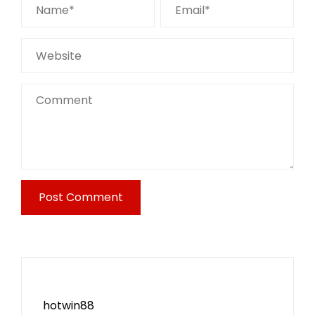
hotwin88