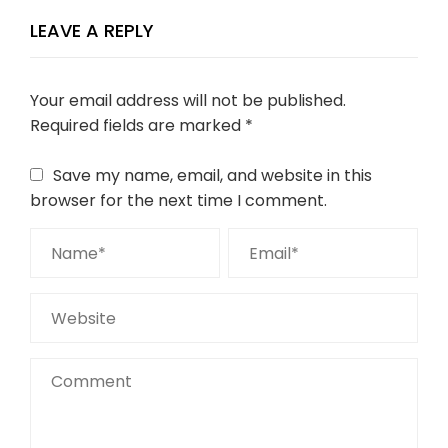
LEAVE A REPLY
Your email address will not be published.
Required fields are marked
*
Save my name, email, and website in this
browser for the next time I comment.