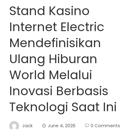
Stand Kasino
Internet Electric
Mendefinisikan
Ulang Hiburan
World Melalui
Inovasi Berbasis
Teknologi Saat Ini
Jack
June 4, 2026
0 Comments