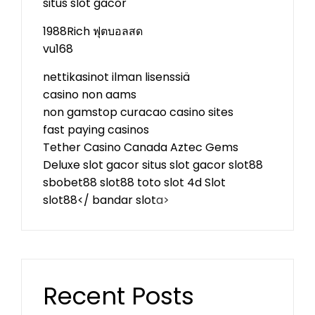
situs slot gacor
1988Rich
ฟุตบอลสด
vu168
nettikasinot ilman lisenssiä
casino non aams
non gamstop curacao casino sites
fast paying casinos
Tether Casino Canada
Aztec Gems
Deluxe
slot gacor
situs slot gacor
slot88
sbobet88
slot88
toto slot 4d
Slot
slot88</
bandar slot
a>
Recent Posts