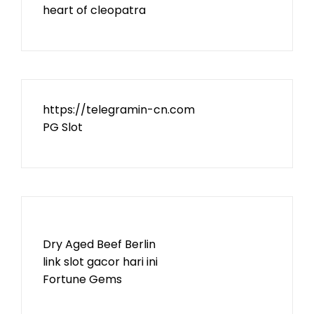
heart of cleopatra
https://telegramin-cn.com
PG Slot
Dry Aged Beef Berlin
link slot gacor hari ini
Fortune Gems