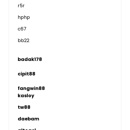
r5r
hphp
c67
bb22
badak178
cipit88
fangwin88
kasloy
tw88
daebam