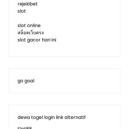
rejekibet
slot
slot online
สล็อตเว็บตรง
slot gacor hari ini
go goal
dewa togel login link alternatif
Slot88