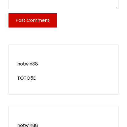
hotwin88
TOTO5D
hotwin88