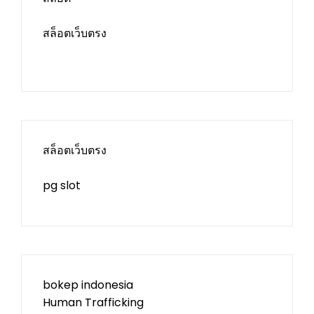
สล็อตเว็บตรง
สล็อตเว็บตรง
pg slot
bokep indonesia
Human Trafficking