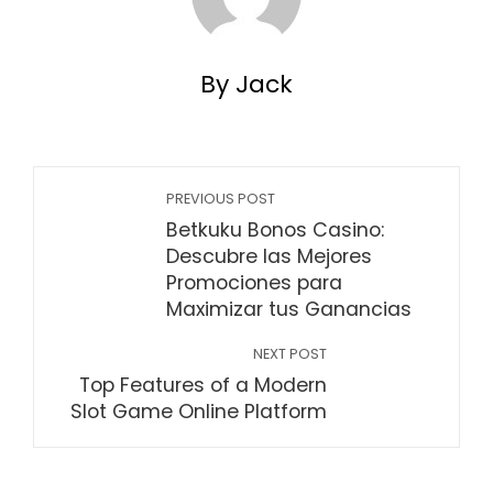
By Jack
PREVIOUS POST
Betkuku Bonos Casino:
Descubre las Mejores
Promociones para
Maximizar tus Ganancias
NEXT POST
Top Features of a Modern
Slot Game Online Platform