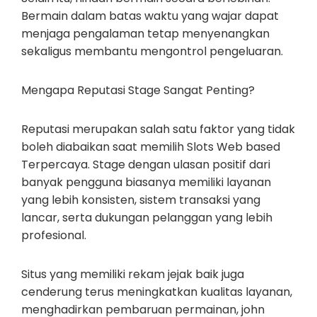
Bermain dalam batas waktu yang wajar dapat
menjaga pengalaman tetap menyenangkan
sekaligus membantu mengontrol pengeluaran.
Mengapa Reputasi Stage Sangat Penting?
Reputasi merupakan salah satu faktor yang tidak
boleh diabaikan saat memilih Slots Web based
Terpercaya. Stage dengan ulasan positif dari
banyak pengguna biasanya memiliki layanan
yang lebih konsisten, sistem transaksi yang
lancar, serta dukungan pelanggan yang lebih
profesional.
Situs yang memiliki rekam jejak baik juga
cenderung terus meningkatkan kualitas layanan,
menghadirkan pembaruan permainan, john