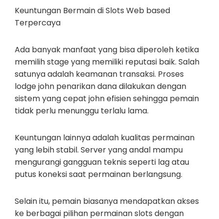
Keuntungan Bermain di Slots Web based
Terpercaya
Ada banyak manfaat yang bisa diperoleh ketika
memilih stage yang memiliki reputasi baik. Salah
satunya adalah keamanan transaksi. Proses
lodge john penarikan dana dilakukan dengan
sistem yang cepat john efisien sehingga pemain
tidak perlu menunggu terlalu lama.
Keuntungan lainnya adalah kualitas permainan
yang lebih stabil. Server yang andal mampu
mengurangi gangguan teknis seperti lag atau
putus koneksi saat permainan berlangsung.
Selain itu, pemain biasanya mendapatkan akses
ke berbagai pilihan permainan slots dengan