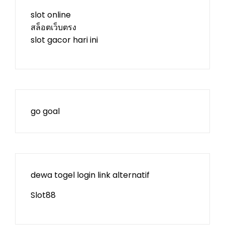
slot online
สล็อตเว็บตรง
slot gacor hari ini
go goal
dewa togel login link alternatif
Slot88