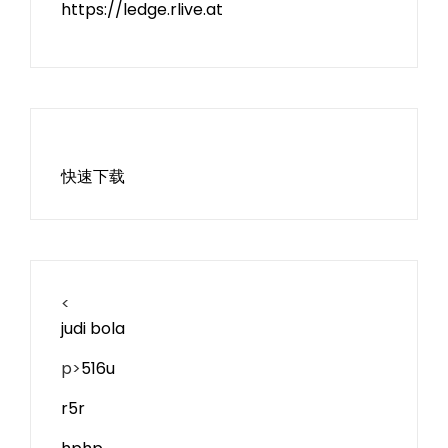
https://ledge.rlive.at
快速下载
<
judi bola
p>
516u
r5r