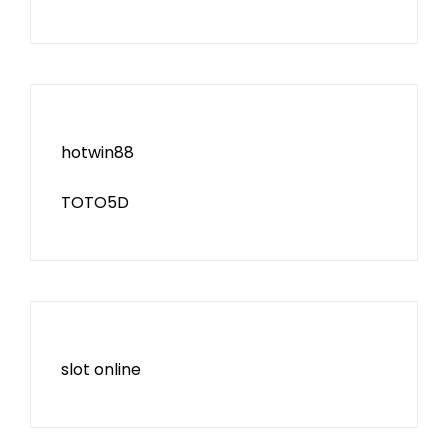
hotwin88
TOTO5D
slot online