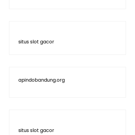
situs slot gacor
apindobandung.org
situs slot gacor