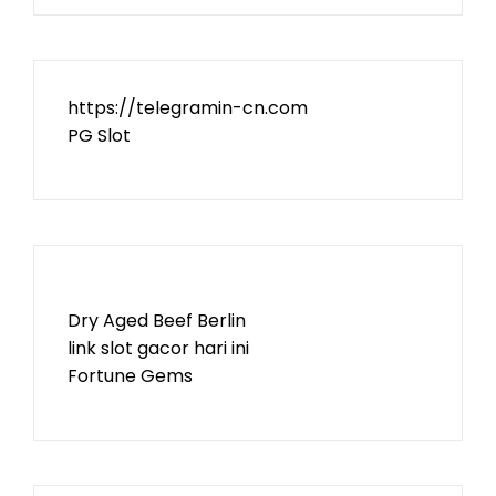
https://telegramin-cn.com
PG Slot
Dry Aged Beef Berlin
link slot gacor hari ini
Fortune Gems