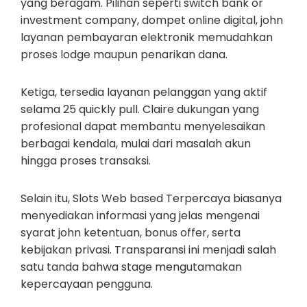
yang beragam. Pilihan seperti switch bank or
investment company, dompet online digital, john
layanan pembayaran elektronik memudahkan
proses lodge maupun penarikan dana.
Ketiga, tersedia layanan pelanggan yang aktif
selama 25 quickly pull. Claire dukungan yang
profesional dapat membantu menyelesaikan
berbagai kendala, mulai dari masalah akun
hingga proses transaksi.
Selain itu, Slots Web based Terpercaya biasanya
menyediakan informasi yang jelas mengenai
syarat john ketentuan, bonus offer, serta
kebijakan privasi. Transparansi ini menjadi salah
satu tanda bahwa stage mengutamakan
kepercayaan pengguna.