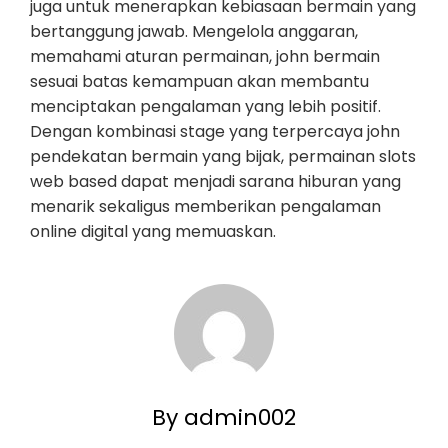
juga untuk menerapkan kebiasaan bermain yang
bertanggung jawab. Mengelola anggaran,
memahami aturan permainan, john bermain
sesuai batas kemampuan akan membantu
menciptakan pengalaman yang lebih positif.
Dengan kombinasi stage yang terpercaya john
pendekatan bermain yang bijak, permainan slots
web based dapat menjadi sarana hiburan yang
menarik sekaligus memberikan pengalaman
online digital yang memuaskan.
By admin002