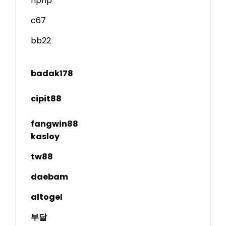
hphp
c67
bb22
badak178
cipit88
fangwin88
kasloy
tw88
daebam
altogel
부달