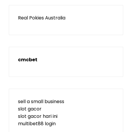
Real Pokies Australia
cmcbet
sell a small business
slot gacor
slot gacor hari ini
multibet88 login