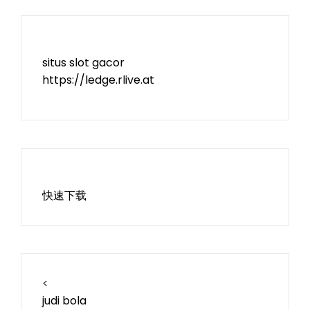
situs slot gacor
https://ledge.rlive.at
快速下载
<
judi bola