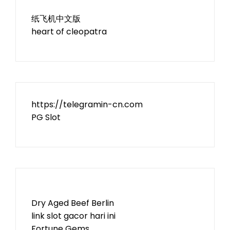
纸飞机中文版
heart of cleopatra
https://telegramin-cn.com
PG Slot
Dry Aged Beef Berlin
link slot gacor hari ini
Fortune Gems