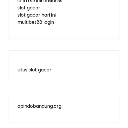
sell a small business
slot gacor
slot gacor hari ini
multibet88 login
situs slot gacor
apindobandung.org