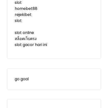
slot
homebet88
rejekibet
slot
slot online
สล็อตเว็บตรง
slot gacor hari ini
go goal