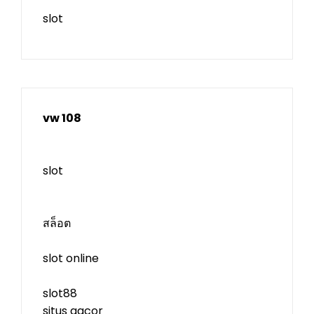
slot
vw 108
slot
สล็อต
slot online
slot88
situs gacor