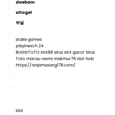
daebam
altogel
부달
stake games
playinexch 24
BUGISTOTO
slot88
situs slot gacor
Situs
Toto
macau resmi
makmur76
slot hoki
https://ninjamusang178.com/
slot