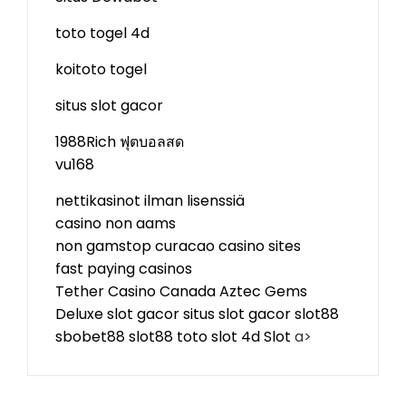
toto togel 4d
koitoto togel
situs slot gacor
1988Rich
ฟุตบอลสด
vu168
nettikasinot ilman lisenssiä
casino non aams
non gamstop curacao casino sites
fast paying casinos
Tether Casino Canada
Aztec Gems
Deluxe
slot gacor
situs slot gacor
slot88
sbobet88
slot88
toto slot 4d
Slot
a>