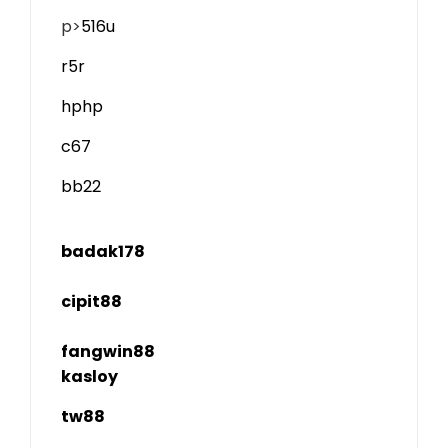
p>
516u
r5r
hphp
c67
bb22
badak178
cipit88
fangwin88
kasloy
tw88