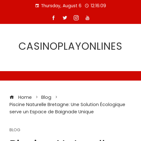
Skip
Thursday, August 6
12:16:10
to
content
CASINOPLAYONLINES
Home
Blog
Piscine Naturelle Bretagne: Une Solution Écologique
serve un Espace de Baignade Unique
BLOG