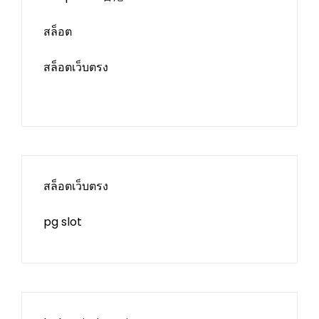
สล็อต
สล็อตเว็บตรง
สล็อตเว็บตรง
pg slot