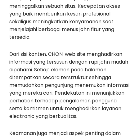
meninggalkan sebuah situs. Kecepatan akses
yang baik memberikan kesan profesional
sekaligus meningkatkan kenyamanan saat
menjelajahi berbagai menus john fitur yang
tersedia.
Dari sisi konten, CHON. web site menghadirkan
informasi yang tersusun dengan rapi john mudah
dipahami. Setiap elemen pada halaman
ditempatkan secara terstruktur sehingga
memudahkan pengunjung menemukan informasi
yang mereka cari. Pendekatan ini menunjukkan
perhatian terhadap pengalaman pengguna
serta komitmen untuk menghadirkan layanan
electronic yang berkualitas.
Keamanan juga menjadi aspek penting dalam