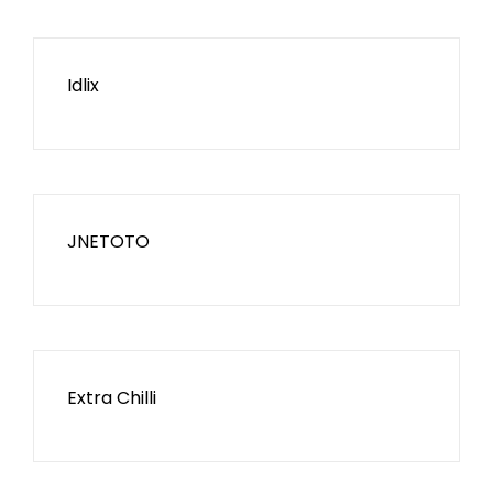
Idlix
JNETOTO
Extra Chilli