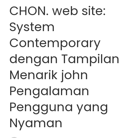
CHON. web site:
System
Contemporary
dengan Tampilan
Menarik john
Pengalaman
Pengguna yang
Nyaman