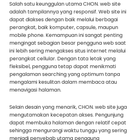
Salah satu keunggulan utama CHON. web site
adalah tampilannya yang responsif. Web site ini
dapat diakses dengan baik melalui berbagai
perangkat, baik komputer, capsule, maupun
mobile phone. Kemampuan ini sangat penting
mengingat sebagian besar pengguna web saat
ini lebih sering mengakses situs internet melalui
perangkat cellular. Dengan tata letak yang
fleksibel, pengguna tetap dapat menikmati
pengalaman searching yang optimum tanpa
mengalami kesulitan dalam membaca atau
menavigasi halaman.
Selain desain yang menarik, CHON. web site juga
mengutamakan kecepatan akses. Pengunjung
dapat membuka halaman dengan relatif cepat
sehingga mengurangi waktu tunggu yang sering
menjadi penyebab utama pengguna