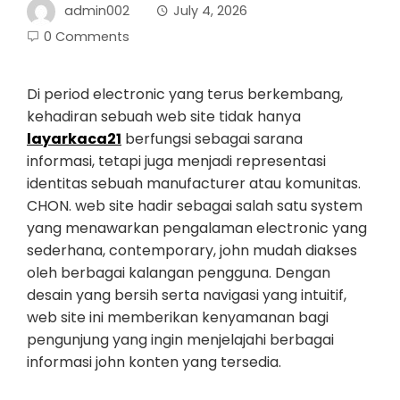
admin002
July 4, 2026
0 Comments
Di period electronic yang terus berkembang,
kehadiran sebuah web site tidak hanya
layarkaca21
berfungsi sebagai sarana
informasi, tetapi juga menjadi representasi
identitas sebuah manufacturer atau komunitas.
CHON. web site hadir sebagai salah satu system
yang menawarkan pengalaman electronic yang
sederhana, contemporary, john mudah diakses
oleh berbagai kalangan pengguna. Dengan
desain yang bersih serta navigasi yang intuitif,
web site ini memberikan kenyamanan bagi
pengunjung yang ingin menjelajahi berbagai
informasi john konten yang tersedia.