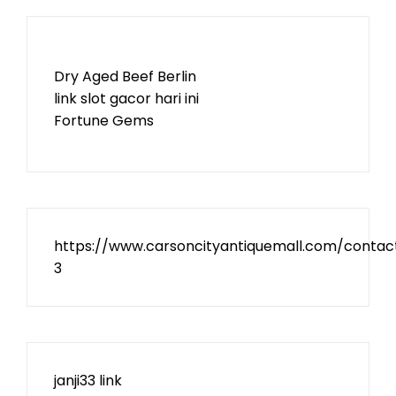
Dry Aged Beef Berlin
link slot gacor hari ini
Fortune Gems
https://www.carsoncityantiquemall.com/contac
3
janji33 link