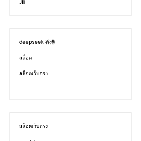
Jili
deepseek 香港
สล็อต
สล็อตเว็บตรง
สล็อตเว็บตรง