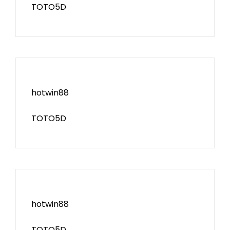
TOTO5D
hotwin88
TOTO5D
hotwin88
TOTO5D