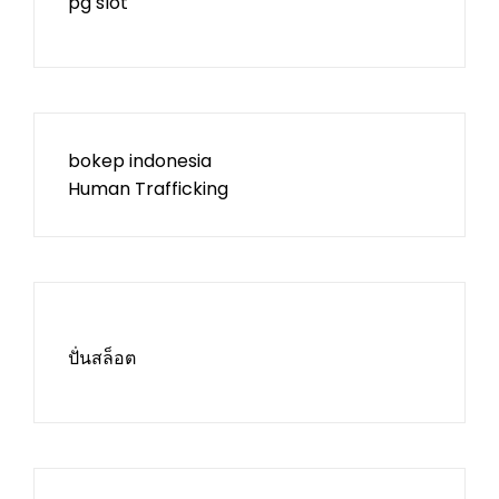
pg slot
bokep indonesia
Human Trafficking
ปั่นสล็อต