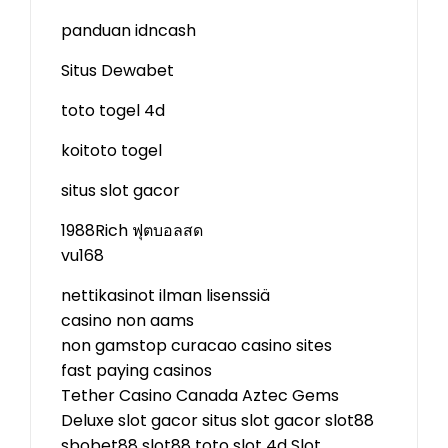
panduan idncash
Situs Dewabet
toto togel 4d
koitoto togel
situs slot gacor
1988Rich
ฟุตบอลสด
vu168
nettikasinot ilman lisenssiä
casino non aams
non gamstop curacao casino sites
fast paying casinos
Tether Casino Canada
Aztec Gems
Deluxe
slot gacor
situs slot gacor
slot88
sbobet88
slot88
toto slot 4d
Slot