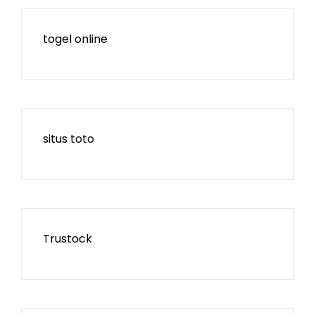
togel online
situs toto
Trustock