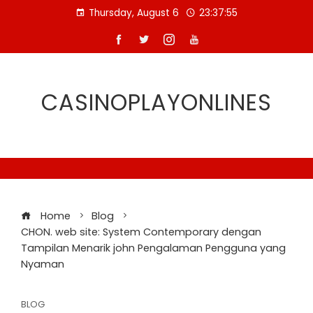
Skip
Thursday, August 6
23:37:56
to
content
CASINOPLAYONLINES
Home
Blog
CHON. web site: System Contemporary dengan
Tampilan Menarik john Pengalaman Pengguna yang
Nyaman
BLOG