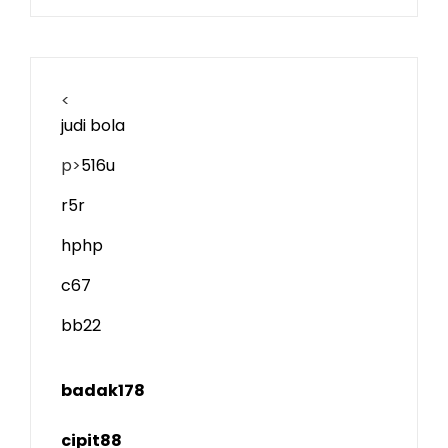
<
judi bola
p>
516u
r5r
hphp
c67
bb22
badak178
cipit88