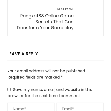
NEXT POST
Pangkat88 Online Game
Secrets That Can
Transform Your Gameplay
LEAVE A REPLY
Your email address will not be published.
Required fields are marked
*
Save my name, email, and website in this
browser for the next time I comment.