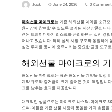
Jack
June 24, 2026
0 Comment
해외선물 마이크로
는 기존 해외선물 계약을 소규모
융시장에 참여할 수 있도록 설계된 파생상품입니다.
련된 트레이더까지 리스크를 관리하면서 실전 경험을
어나고 있습니다. 특히 실제 시장 구조와 동일하게
실전 투자를 동시에 충족시키는 중요한 금융 도구로
해외선물 마이크로의 기
해외선물 마이크로는 표준 해외선물 계약을 일정 비
계약 규모와 증거금이 크게 줄어든 것이 특징입니다.
크를 낮추는 효과를 제공합니다.
대표적인 상품으로는 마이크로 나스닥, 마이크로 S&P
으며, 이들은 기존 선물 시장과 동일한 가격 흐름을 