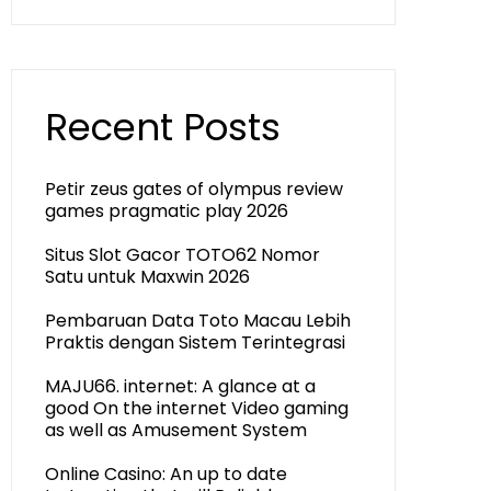
Recent Posts
Petir zeus gates of olympus review
games pragmatic play 2026
Situs Slot Gacor TOTO62 Nomor
Satu untuk Maxwin 2026
Pembaruan Data Toto Macau Lebih
Praktis dengan Sistem Terintegrasi
MAJU66. internet: A glance at a
good On the internet Video gaming
as well as Amusement System
Online Casino: An up to date