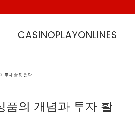
CASINOPLAYONLINES
과 투자 활용 전략
상품의 개념과 투자 활