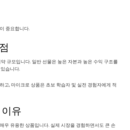
이 중요합니다.
이점
약 규모입니다. 일반 선물은 높은 자본과 높은 수익 구조를
 있습니다.
하고, 마이크로 상품은 초보 학습자 및 실전 경험자에게 적
 이유
매우 유용한 상품입니다. 실제 시장을 경험하면서도 큰 손