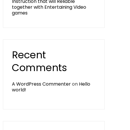
Instruction that will Reliable
together with Entertaining Video
games
Recent
Comments
A WordPress Commenter
on
Hello
world!