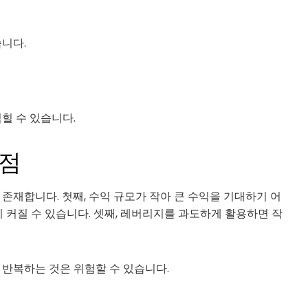
니다.
힐 수 있습니다.
단점
존재합니다. 첫째, 수익 규모가 작아 큰 수익을 기대하기 어
이 커질 수 있습니다. 셋째, 레버리지를 과도하게 활용하면 작
 반복하는 것은 위험할 수 있습니다.