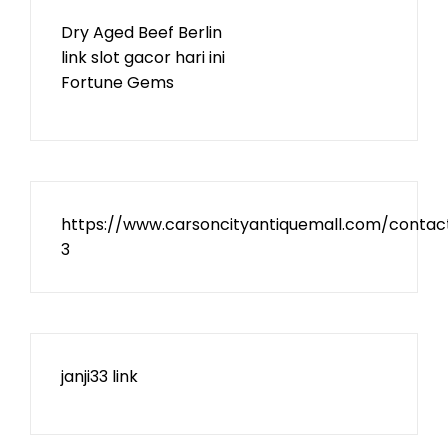
Dry Aged Beef Berlin
link slot gacor hari ini
Fortune Gems
https://www.carsoncityantiquemall.com/contac
3
janji33 link