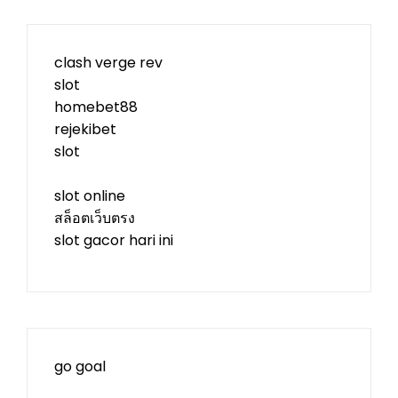
clash verge rev
slot
homebet88
rejekibet
slot
slot online
สล็อตเว็บตรง
slot gacor hari ini
go goal