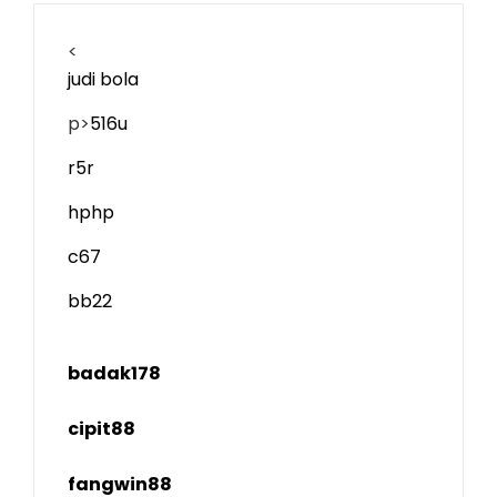
<
judi bola
p>
516u
r5r
hphp
c67
bb22
badak178
cipit88
fangwin88