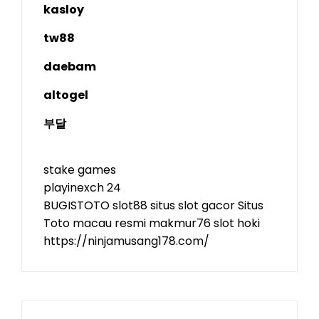
kasloy
tw88
daebam
altogel
부달
stake games
playinexch 24
BUGISTOTO
slot88
situs slot gacor
Situs
Toto
macau resmi
makmur76
slot hoki
https://ninjamusang178.com/