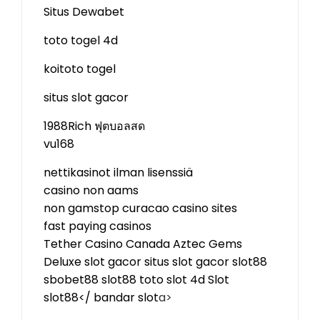
Situs Dewabet
toto togel 4d
koitoto togel
situs slot gacor
1988Rich
ฟุตบอลสด
vu168
nettikasinot ilman lisenssiä
casino non aams
non gamstop curacao casino sites
fast paying casinos
Tether Casino Canada
Aztec Gems
Deluxe
slot gacor
situs slot gacor
slot88
sbobet88
slot88
toto slot 4d
Slot
slot88</
bandar slot
a>