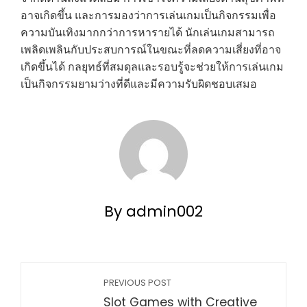
อาจเกิดขึ้น และการมองว่าการเล่นเกมเป็นกิจกรรมเพื่อ
ความบันเทิงมากกว่าการหารายได้ นักเล่นเกมสามารถ
เพลิดเพลินกับประสบการณ์ในขณะที่ลดความเสี่ยงที่อาจ
เกิดขึ้นได้ กลยุทธ์ที่สมดุลและรอบรู้จะช่วยให้การเล่นเกม
เป็นกิจกรรมยามว่างที่ดีและมีความรับผิดชอบเสมอ
By admin002
PREVIOUS POST
Slot Games with Creative