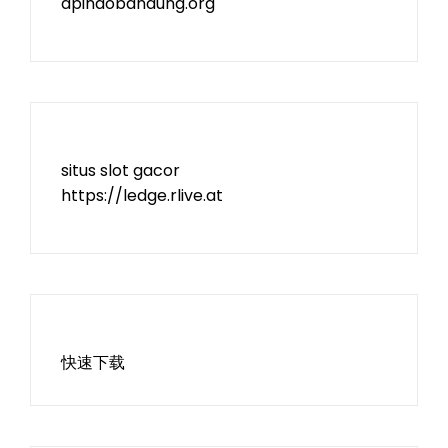
apindobandung.org
situs slot gacor
https://ledge.rlive.at
快速下载