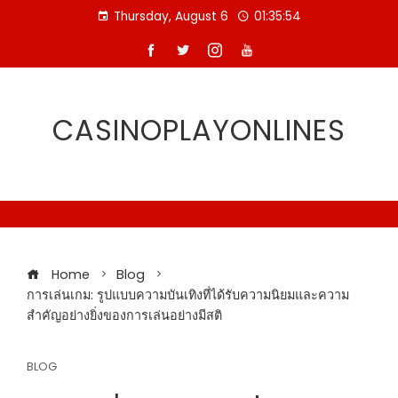
Skip
Thursday, August 6
01:35:54
to
content
CASINOPLAYONLINES
Home
Blog
การเล่นเกม: รูปแบบความบันเทิงที่ได้รับความนิยมและความ
สำคัญอย่างยิ่งของการเล่นอย่างมีสติ
BLOG