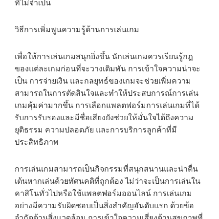
ที่ไม่จำเป็น
วิธีการเพิ่มพูนความรู้ด้านการเล่นเกม
เพื่อให้การเล่นเกมสนุกยิ่งขึ้น นักเล่นเกมควรเรียนรู้กฎ
ของแต่ละเกมก่อนที่จะวางเดิมพัน การเข้าใจความน่าจะ
เป็น การจ่ายเงิน และกลยุทธ์ของเกมจะช่วยเพิ่มความ
สามารถในการตัดสินใจและทำให้ประสบการณ์การเล่น
เกมคุ้มค่ามากขึ้น การเลือกแพลตฟอร์มการเล่นเกมที่ได้
รับการรับรองและมีชื่อเสียงยังช่วยให้มั่นใจได้ถึงความ
ยุติธรรม ความปลอดภัย และการบริการลูกค้าที่มี
ประสิทธิภาพ
การเล่นเกมสามารถเป็นกิจกรรมที่สนุกสนานและน่าตื่น
เต้นหากเล่นด้วยทัศนคติที่ถูกต้อง ไม่ว่าจะเป็นการเล่นใน
คาสิโนทั่วไปหรือใช้แพลตฟอร์มออนไลน์ การเล่นเกม
อย่างมีความรับผิดชอบเป็นสิ่งสำคัญอันดับแรก ด้วยข้อ
จำกัดด้านสิ่งแวดล้อม การเข้าใจความเสี่ยงด้านสุขภาพที่