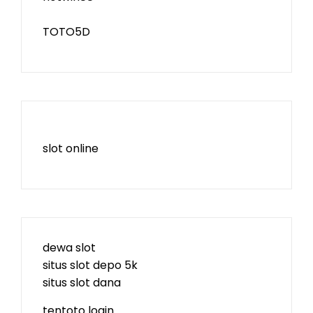
TOTO5D
slot online
dewa slot
situs slot depo 5k
situs slot dana
tentoto login