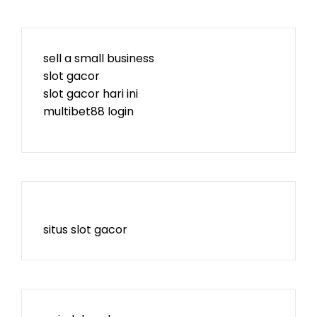
sell a small business
slot gacor
slot gacor hari ini
multibet88 login
situs slot gacor