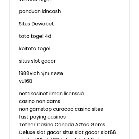
panduan idncash
Situs Dewabet
toto togel 4d
koitoto togel
situs slot gacor
1988Rich
ฟุตบอลสด
vu168
nettikasinot ilman lisenssiä
casino non aams
non gamstop curacao casino sites
fast paying casinos
Tether Casino Canada
Aztec Gems
Deluxe
slot gacor
situs slot gacor
slot88