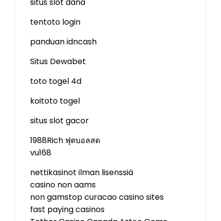
situs slot dana
tentoto login
panduan idncash
Situs Dewabet
toto togel 4d
koitoto togel
situs slot gacor
1988Rich
ฟุตบอลสด
vu168
nettikasinot ilman lisenssiä
casino non aams
non gamstop curacao casino sites
fast paying casinos