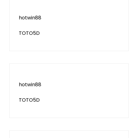
hotwin88
TOTO5D
hotwin88
TOTO5D