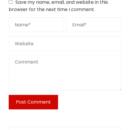
Save my name, email, and website in this
browser for the next time I comment.