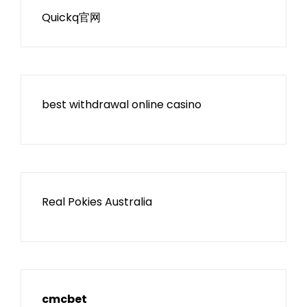
Quickq官网
best withdrawal online casino
Real Pokies Australia
cmcbet