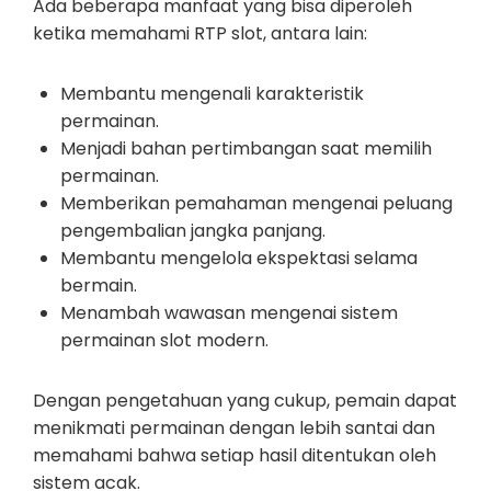
Ada beberapa manfaat yang bisa diperoleh
ketika memahami RTP slot, antara lain:
Membantu mengenali karakteristik
permainan.
Menjadi bahan pertimbangan saat memilih
permainan.
Memberikan pemahaman mengenai peluang
pengembalian jangka panjang.
Membantu mengelola ekspektasi selama
bermain.
Menambah wawasan mengenai sistem
permainan slot modern.
Dengan pengetahuan yang cukup, pemain dapat
menikmati permainan dengan lebih santai dan
memahami bahwa setiap hasil ditentukan oleh
sistem acak.