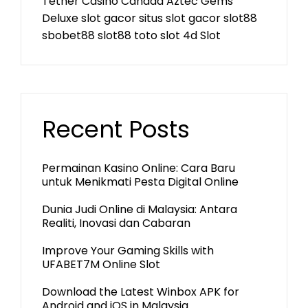
Tether Casino Canada
Aztec Gems
Deluxe
slot gacor
situs slot gacor
slot88
sbobet88
slot88
toto slot 4d
Slot
Recent Posts
Permainan Kasino Online: Cara Baru
untuk Menikmati Pesta Digital Online
Dunia Judi Online di Malaysia: Antara
Realiti, Inovasi dan Cabaran
Improve Your Gaming Skills with
UFABET7M Online Slot
Download the Latest Winbox APK for
Android and iOS in Malaysia