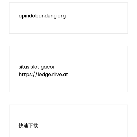
apindobandung.org
situs slot gacor
https://ledge.rlive.at
快速下载