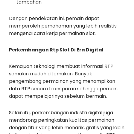
tambahan.
Dengan pendekatan ini, pemain dapat
memperoleh pemahaman yang lebih realistis
mengenai cara kerja permainan slot.
Perkembangan Rtp Slot Di Era Digital
Kemajuan teknologi membuat informasi RTP
semakin mudah ditemukan. Banyak
pengembang permainan yang menampilkan
data RTP secara transparan sehingga pemain
dapat mempelajarinya sebelum bermain.
Selain itu, perkembangan industri digital juga
mendorong peningkatan kualitas permainan
dengan fitur yang lebih menarik, grafis yang lebih