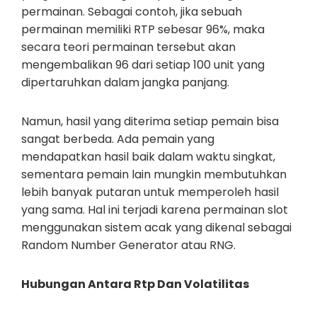
permainan. Sebagai contoh, jika sebuah
permainan memiliki RTP sebesar 96%, maka
secara teori permainan tersebut akan
mengembalikan 96 dari setiap 100 unit yang
dipertaruhkan dalam jangka panjang.
Namun, hasil yang diterima setiap pemain bisa
sangat berbeda. Ada pemain yang
mendapatkan hasil baik dalam waktu singkat,
sementara pemain lain mungkin membutuhkan
lebih banyak putaran untuk memperoleh hasil
yang sama. Hal ini terjadi karena permainan slot
menggunakan sistem acak yang dikenal sebagai
Random Number Generator atau RNG.
Hubungan Antara Rtp Dan Volatilitas