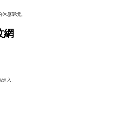
的休息環境。
蚊網
蟲進入。