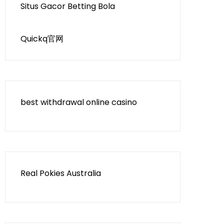
Situs Gacor Betting Bola
Quickq官网
best withdrawal online casino
Real Pokies Australia