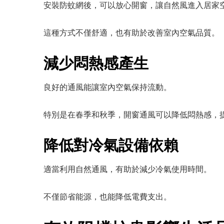
安裝防蚊網後，可以放心開窗，讓自然風進入居家
這種方式不僅舒適，也有助於改善室內空氣品質。
減少悶熱感產生
良好的通風能讓室內空氣保持流動。
特別是在春季和秋季，開窗通風可以降低悶熱感，
降低對冷氣設備依賴
適當利用自然通風，有助於減少冷氣使用時間。
不僅節省能源，也能降低電費支出。