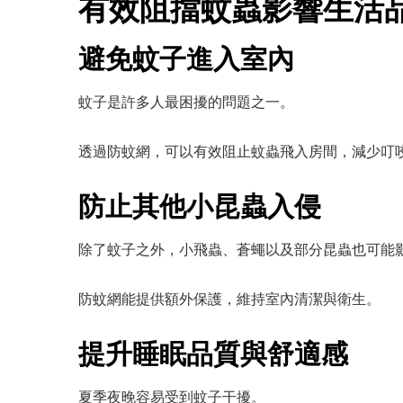
有效阻擋蚊蟲影響生活
避免蚊子進入室內
蚊子是許多人最困擾的問題之一。
透過防蚊網，可以有效阻止蚊蟲飛入房間，減少叮
防止其他小昆蟲入侵
除了蚊子之外，小飛蟲、蒼蠅以及部分昆蟲也可能
防蚊網能提供額外保護，維持室內清潔與衛生。
提升睡眠品質與舒適感
夏季夜晚容易受到蚊子干擾。