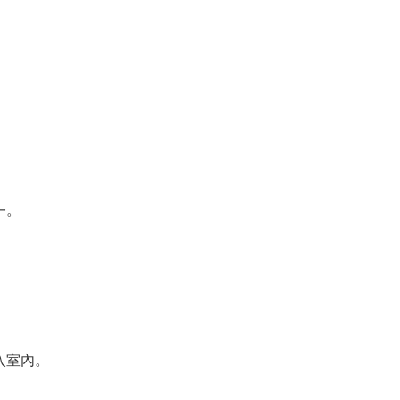
一。
入室內。