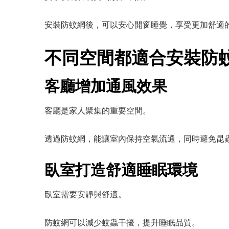
安裝防蚊網後，可以安心開窗睡覺，享受更加舒適
不同空間都適合安裝防
客廳增加通風效果
客廳是家人聚集的重要空間。
透過防蚊網，能讓室內保持空氣流通，同時避免昆
臥室打造舒適睡眠環境
臥室需要安靜與舒適。
防蚊網可以減少蚊蟲干擾，提升睡眠品質。