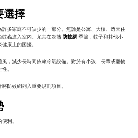
要選擇
為許多家庭不可缺少的一部分。無論是公寓、大樓、透天住
免蚊蟲進入室內。尤其在炎熱
防蚊網
季節，蚊子和其他小
來健康上的困擾。
通風，減少長時間依賴冷氣設備。對於有小孩、長輩或寵物
全性。
會將防蚊網列入重要規劃項目。
勢
的便利。