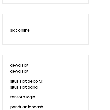
slot online
dewa slot
dewa slot
situs slot depo 5k
situs slot dana
tentoto login
panduan idncash