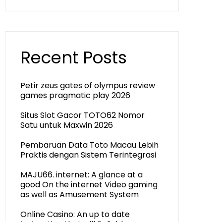
Recent Posts
Petir zeus gates of olympus review
games pragmatic play 2026
Situs Slot Gacor TOTO62 Nomor
Satu untuk Maxwin 2026
Pembaruan Data Toto Macau Lebih
Praktis dengan Sistem Terintegrasi
MAJU66. internet: A glance at a
good On the internet Video gaming
as well as Amusement System
Online Casino: An up to date